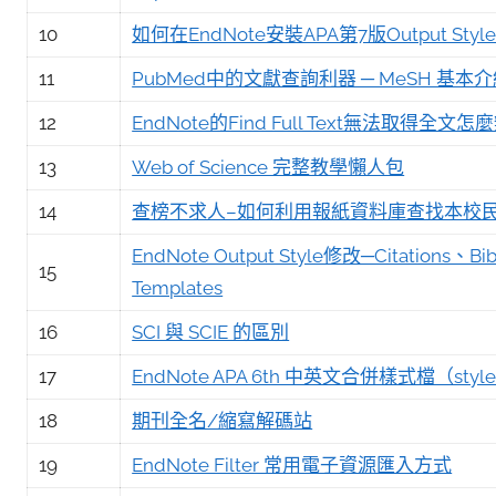
10
如何在EndNote安裝APA第7版Output Styl
11
PubMed中的文獻查詢利器 ─ MeSH 基本
12
EndNote的Find Full Text無法取得全文怎
13
Web of Science 完整教學懶人包
14
查榜不求人–如何利用報紙資料庫查找本校民國
EndNote Output Style修改─Citations、Bi
15
Templates
16
SCI 與 SCIE 的區別
17
EndNote APA 6th 中英文合併樣式檔（sty
18
期刊全名/縮寫解碼站
19
EndNote Filter 常用電子資源匯入方式