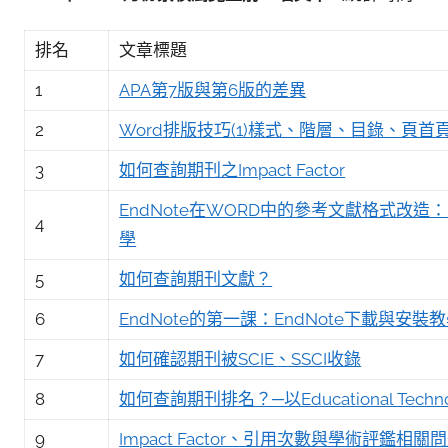
參
考
排名
文章標題
服
1
APA第7版與第6版的差異
務
部
2
Word排版技巧(1)樣式、階層、目錄、頁首
落
3
如何查詢期刊之Impact Factor
格
EndNote在WORD中的參考文獻格式改造：EndN
4
學
5
如何查詢期刊文獻？
6
EndNote的第一課：EndNote下載與安裝
7
如何確認期刊被SCIE、SSCI收錄
8
如何查詢期刊排名？─以Educational Techn
9
Impact Factor、引用次數與學術評鑑相