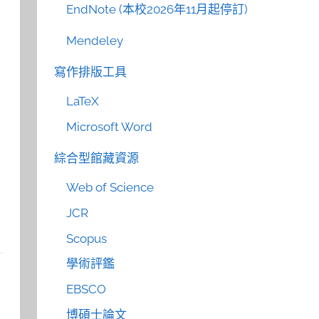
EndNote (本校2026年11月起停訂)
Mendeley
寫作排版工具
LaTeX
Microsoft Word
綜合型館藏資源
Web of Science
JCR
Scopus
學術評鑑
EBSCO
博碩士論文