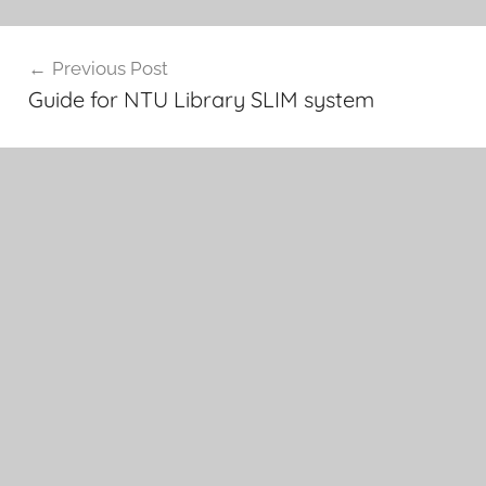
文
Previous Post
章
Guide for NTU Library SLIM system
導
覽