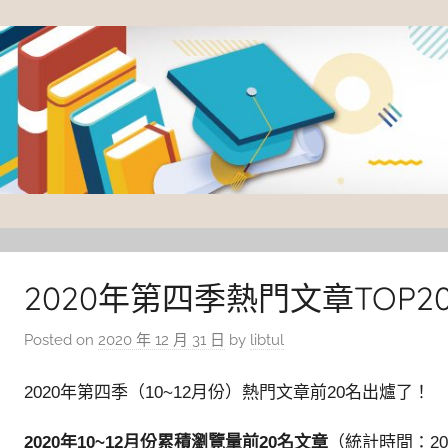
Skip
to
content
臺
灣
大
2020年第四季熱門文章TOP2
學
Posted on
2020 年 12 月 31 日
by
libtul
圖
書
2020年第四季（10~12月份）熱門文章前20名出爐了！
館
2020年10~12月份累積瀏覽量前20名文章
（統計時間：2020/