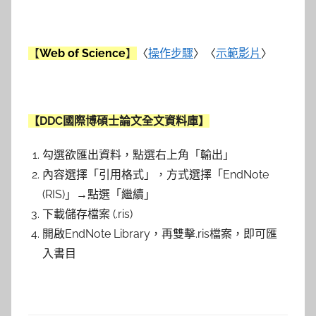
【
Web of Science
】
〈
操作步驟
〉〈
示範影片
〉
【DDC國際博碩士論文全文資料庫】
勾選欲匯出資料，點選右上角「輸
出
」
內容選擇「引用格式」，方式選擇「EndNote
(RIS)」→點選「繼續」
下載儲存檔案 (.ris)
開啟EndNote Library，再雙擊.ris檔案，即可匯
入書目