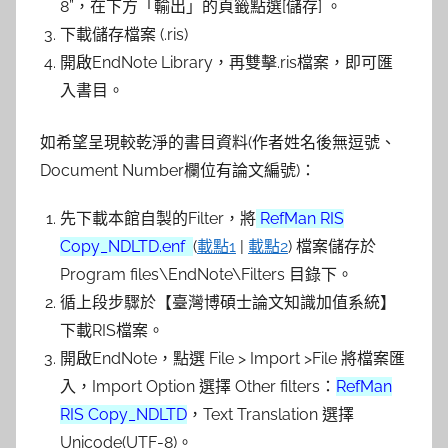
8
”，在下方「輸出」的頁籤點選[
儲存
] 。
下載儲存檔案 (.ris)
開啟EndNote Library，再雙擊.ris檔案，即可匯
入書目。
如希望呈現較乾淨的書目資料(作者姓名後無逗號、
Document Number欄位有論文編號)：
先下載本館自製的Filter，將
RefMan RIS
Copy_NDLTD.enf
(
載點1
|
載點2
) 檔案儲存於
Program files\EndNote\Filters 目錄下。
循上段步驟於【臺灣博碩士論文知識加值系統】
下載RIS檔案。
開啟EndNote，點選 File > Import >File 將檔案匯
入，Import Option 選擇 Other filters：
RefMan
RIS Copy_NDLTD
，Text Translation 選擇
Unicode(UTF-8)。