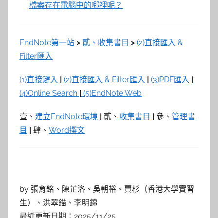
檔案存在電腦中的哪裡呢？
EndNote第一站
>
貳、收集書目
>
(2)直接匯入 &
Filter匯入
(1)直接鍵入
|
(2)直接匯入 & Filter匯入
|
(3)PDF匯入
|
(4)Online Search
|
(5)EndNote Web
壹、
建立EndNote環境
|
貳、
收集書目
|
參、
管理書
目
|
肆、
Word撰文
by 張育銘、陳芷洛、吳朝裕、賈杉（香港大學實習
生）、洪翠錨、李明錦
最近更新日期：2025/11/25