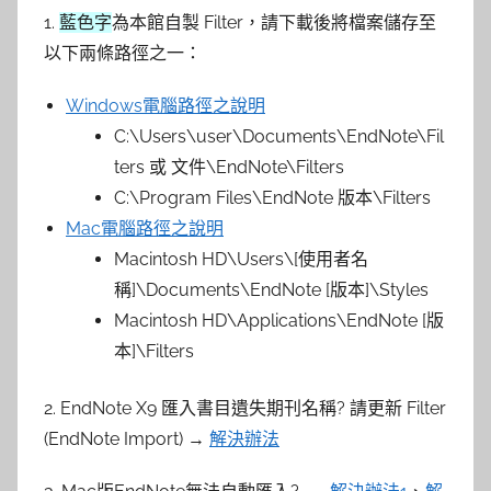
參
1.
藍色字
為本館自製 Filter，請下載後將檔案儲存至
考
以下兩條路徑之一：
服
Windows電腦路徑之說明
C:\Users\user\Documents\EndNote\Fil
務
ters 或 文件\EndNote\Filters
C:\Program Files\EndNote 版本\Filters
部
Mac電腦路徑之說明
Macintosh HD\Users\[使用者名
落
稱]\Documents\EndNote [版本]\Styles
格
Macintosh HD\Applications\EndNote [版
本]\Filters
2. EndNote X9 匯入書目遺失期刊名稱? 請更新 Filter
(EndNote Import) →
解決辦法