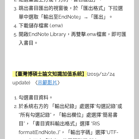
跳出書目匯出的視窗後，於「匯出格式」下拉選
單中選取「輸出至EndNote」→「匯出」。
下載儲存檔案 (.enw)
開啟EndNote Library，再雙擊.enw檔案，即可匯
入書目。
【臺灣博碩士論文知識加值系統】
(2019/12/24
update) 〈
示範影片
〉
勾選書目資料。
於系統右方的 「
輸出紀錄
」處選擇
“勾選記錄
”或
“
所有勾選記錄
”，「
輸出欄位
」處選擇“
簡易書
目
”，「
書目資料輸出格式
」選擇 “
RIS
format(EndNote…)
”，「
輸出字碼
」選擇“
UTF-