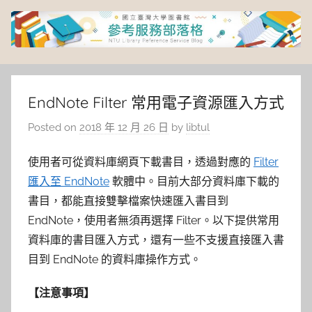
Skip
to
content
臺
灣
EndNote Filter 常用電子資源匯入方式
Posted on
2018 年 12 月 26 日
by
libtul
大
使用者可從資料庫網頁下載書目，透過對應的
Filter
學
匯入至 EndNote
軟體中。目前大部分資料庫下載的
圖
書目，都能直接雙擊檔案快速匯入書目到
EndNote，使用者無須再選擇 Filter。以下提供常用
書
資料庫的書目匯入方式，還有一些不支援直接匯入書
目到 EndNote 的資料庫操作方式。
館
【注意事項】