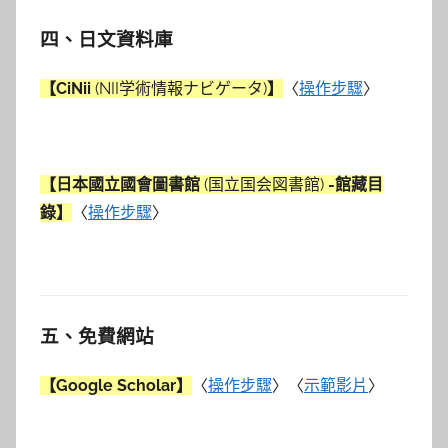
四、日文資料庫
【CiNii
(
NII学術情報ナビゲータ)
】
〈
操作步驟
〉
【日本國立國會圖書館
(国立国会図書館)
-館藏目
錄】
〈
操作步驟
〉
五、免費網站
【Google Scholar】
〈
操作步驟
〉〈
示範影片
〉