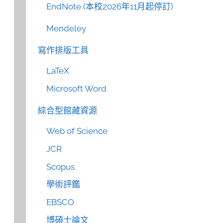
EndNote (本校2026年11月起停訂)
Mendeley
寫作排版工具
LaTeX
Microsoft Word
綜合型館藏資源
Web of Science
JCR
Scopus
學術評鑑
EBSCO
博碩士論文