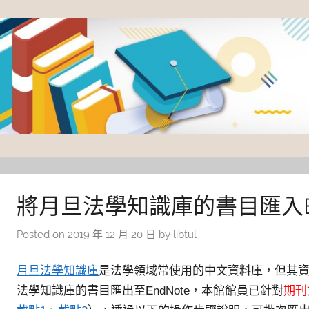
Skip
to
content
臺
灣
大
將月旦法學知識庫的書目匯入End
學
Posted on
2019 年 12 月 20 日
by
libtul
圖
書
月旦法學知識庫
是法學領域常使用的中文資料庫，但其
館
法學知識庫的書目匯出至EndNote，本館館員已針對
期刊