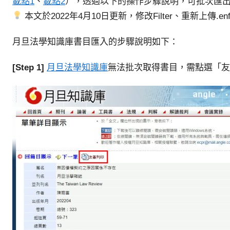
參
載點1
、
載點2
）
，透過以下的操作步驟說明，可批次匯出書目
考
本文於2022年4月10日更新，修改Filter、重新上傳.e
服
月旦法學知識庫書目匯入的步驟說明如下：
務
部
[Step 1]
月旦法學知識庫
無法批次取得書目，需點選「友
落
格