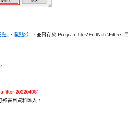
載點1
、
載點2
），並儲存於 Program files\EndNote\Filters 目
。
a filter 20220408
“
可將書目資料匯入。